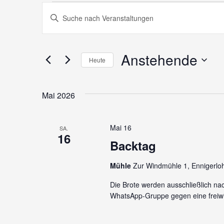
Veranstaltungen
Veranstaltungen
Bitte
Schlüsselwort
Suche
eingeben.
und
Suche
Anstehende
Heute
nach
Ansichten,
Datum
Veranstaltungen
wählen.
Schlüsselwort.
Navigation
Mai 2026
Mai 16
SA.
16
Backtag
Mühle
Zur Windmühle 1, Ennigerlo
Die Brote werden ausschließlich na
WhatsApp-Gruppe gegen eine freiwi