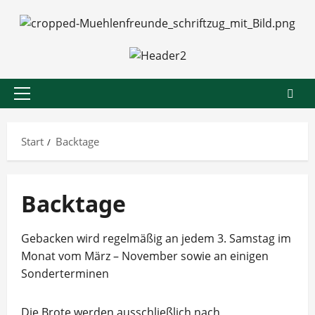
Zum
Inhalt
springen
Primäres
Menü
Start
Backtage
Backtage
Gebacken wird regelmäßig an jedem 3. Samstag im
Monat vom März – November sowie an einigen
Sonderterminen
Die Brote werden ausschließlich nach