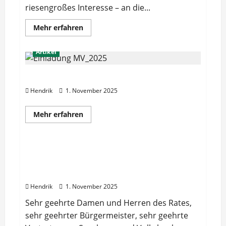
riesengroßes Interesse – an die...
Mehr
Mehr erfahren
Informationen
über
Deutscher
Artikel
Mühlentag
2025
–
offene
Mitgliederversammlung 2025
Windmühlen
und
Hendrik
1. November 2025
Backhaus
in
Betrieb
Mehr
Mehr erfahren
Informationen
Artikel
über
Mitgliederversammlung
2025
Eröffnung des Projektes „Ennigerloh
erhören – Lauschinseln für die
Drubbelstadt“
Hendrik
1. November 2025
Sehr geehrte Damen und Herren des Rates,
sehr geehrter Bürgermeister, sehr geehrte