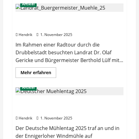
Mit
Artikel
viel
Schwung
in
die
Landrat und Bürgermeister besuchen die
nächsten
Ennigerloher Windmühle
Jahre
–
Hendrik
1. November 2025
Mitgliederversammlung
der
Im Rahmen einer Radtour durch die
Mühlenfreunde
mit
Drubbelstadt besuchten Landrat Dr. Olaf
Neuwahlen
Gericke und Bürgermeister Berthold Lülf mit...
Mehr
Mehr erfahren
Informationen
über
Landrat
Artikel
und
Bürgermeister
besuchen
die
Deutscher Mühlentag 2025 – offene
Ennigerloher
Windmühlen und Backhaus in Betrieb
Windmühle
Hendrik
1. November 2025
Der Deutsche Mühlentag 2025 traf an und in
der Ennigerloher Windmühle auf