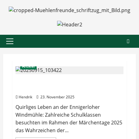
Zum
Inhalt
springen
Primäres
Menü
Artikel
Ennigerloher Grundschulkinder von
Märchentagen begeistert!
Hendrik
23. November 2025
Quirliges Leben an der Ennigerloher
Windmühle: Zahlreiche Schulklassen
besuchten im Rahmen der Märchentage 2025
das Wahrzeichen der...