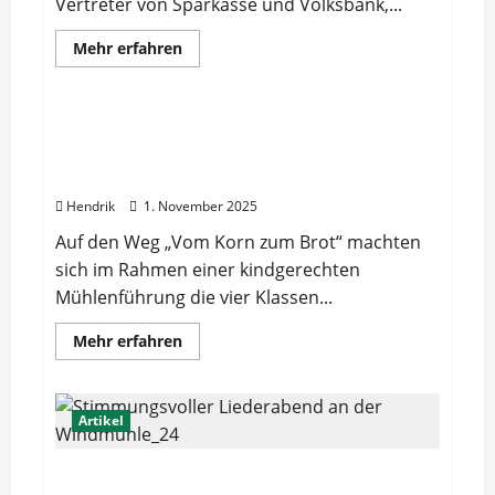
Vertreter von Sparkasse und Volksbank,...
Mehr
Mehr erfahren
Informationen
Artikel
über
Eröffnung
des
Projektes
Kindgerechte Mühlenführung „Vom Korn
„Ennigerloh
zum Brot“ mit vier Klassen der
erhören
–
Mosaikschule
Lauschinseln
für
Hendrik
1. November 2025
die
Drubbelstadt“
Auf den Weg „Vom Korn zum Brot“ machten
sich im Rahmen einer kindgerechten
Mühlenführung die vier Klassen...
Mehr
Mehr erfahren
Informationen
über
Kindgerechte
Mühlenführung
„Vom
Artikel
Korn
zum
Brot“
Stimmungsvoller Liederabend an der
mit
vier