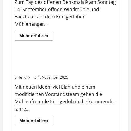
Zum Tag des offenen Denkmals® am Sonntag
14. September öffnen Windmühle und
Backhaus auf dem Ennigerloher
Mühlenanger...
Mehr
Mehr erfahren
Informationen
Artikel
über
Tag
des
offenen
Mit viel Schwung in die nächsten Jahre –
Denkmals
Mitgliederversammlung der
am
14.
Mühlenfreunde mit Neuwahlen
September:
Windmühle
Hendrik
1. November 2025
und
Backhaus
Mit neuen Ideen, viel Elan und einem
geöffnet
Ennigerloh
modifizierten Vorstandsteam gehen die
Mühlenfreunde Ennigerloh in die kommenden
Jahre....
Mehr
Mehr erfahren
Informationen
über