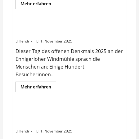
Mehr
Mehr erfahren
Informationen
Artikel
über
Ennigerloher
Grundschulkinder
von
Offene Mühlentore am Denkmaltag gut
Märchentagen
angenommen
begeistert!
Hendrik
1. November 2025
Dieser Tag des offenen Denkmals 2025 an der
Ennigerloher Windmühle sprach die
Menschen an: Einige Hundert
Besucherinnen...
Mehr
Mehr erfahren
Informationen
Artikel
über
Offene
Mühlentore
am
Tag des offenen Denkmals am 14.
Denkmaltag
September: Windmühle und Backhaus
gut
angenommen
geöffnet Ennigerloh
Hendrik
1. November 2025