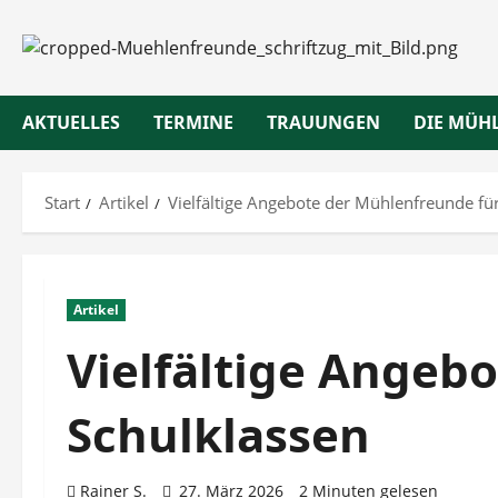
Zum
Inhalt
springen
AKTUELLES
TERMINE
TRAUUNGEN
DIE MÜH
Start
Artikel
Vielfältige Angebote der Mühlenfreunde f
Artikel
Vielfältige Angeb
Schulklassen
Rainer S.
27. März 2026
2 Minuten gelesen