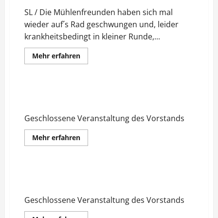
SL / Die Mühlenfreunden haben sich mal
wieder auf´s Rad geschwungen und, leider
krankheitsbedingt in kleiner Runde,...
Mehr
Mehr erfahren
Informationen
über
Mühlenfreunde
unterwegs
…
Vorstandssitzung Mühlenfreunde
zur
Ennigerloh e.V.
Stellmacherei
nach
Hoetmar
Geschlossene Veranstaltung des Vorstands
Mehr
Mehr erfahren
Informationen
über
Vorstandssitzung
Mühlenfreunde
Ennigerloh
Vorstandssitzung Mühlenfreunde
e.V.
Ennigerloh e.V.
Geschlossene Veranstaltung des Vorstands