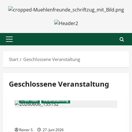
Zum
Inhalt
springen
Primäres
Menü
Start
Geschlossene Veranstaltung
Geschlossene Veranstaltung
... on Tour
Veranstaltung
Mühlenfreunde unterwegs … zur
Stellmacherei nach Hoetmar
Rainer S.
27. Juni 2026