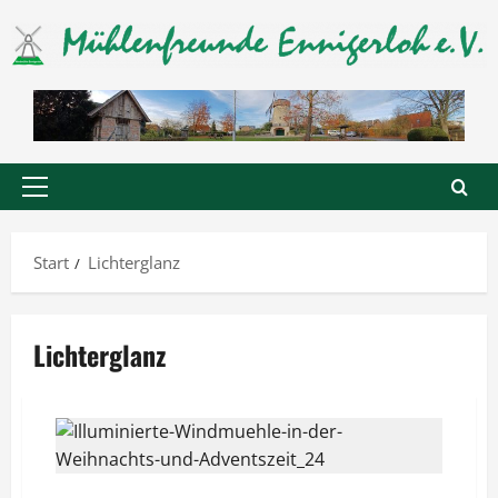
Zum
Inhalt
springen
Primäres
Menü
Start
Lichterglanz
Lichterglanz