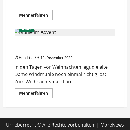
Liederabend an der Mühle
Mehr
Mehr erfahren
Informationen
über
Liederabend
Artikel
an
der
Mühle
Weihnachtliche Angebote an der Windmühle: Backen,
Singen, Lichterglanz
Hendrik
15. Dezember 2025
In den Tagen vor Weihnachten legt die alte
Dame Windmühle noch einmal richtig los:
Zum Weihnachtsmarkt am...
Mehr
Mehr erfahren
Informationen
über
Weihnachtliche
Angebote
an
der
Windmühle:
Urheberrecht © Alle Rechte vorbehalten.
|
MoreNews
Backen,
Singen,