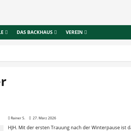
LE
DAS BACKHAUS
VEREIN
r
Vielfältige Angebote der Mühlenfreunde für Gruppe
Rainer S.
27. März 2026
HJH. Mit der ersten Trauung nach der Winterpause ist 