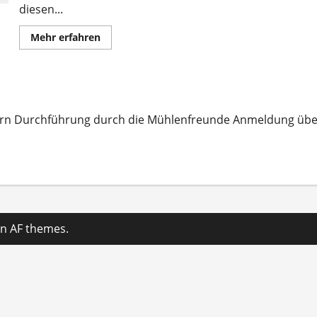
diesen...
Mehr
Mehr erfahren
Informationen
über
Vielfältige
Angebote
der
oßeltern
Mühlenfreunde
für
Gruppen
ern Durchführung durch die Mühlenfreunde Anmeldung über
und
Schulklassen
n AF themes.